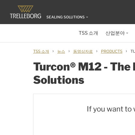
SEALING SOLUTIONS
TSS 소개
산업분야
›
›
›
›
TSS 소개
뉴스
동영상자료
PRODUCTS
T
Turcon® M12 - The 
Solutions
If you want to