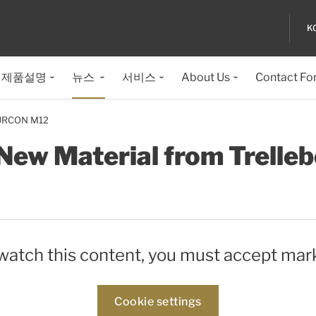
K
제품설명
뉴스
서비스
About Us
Contact Fo
URCON M12
New Material from Trelleb
 watch this content, you must accept mar
Cookie settings