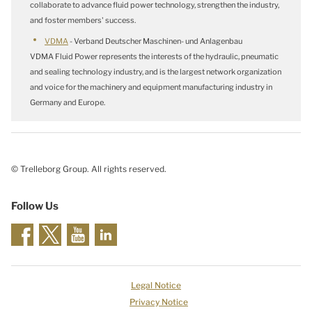
collaborate to advance fluid power technology, strengthen the industry,
and foster members' success.
VDMA
- Verband Deutscher Maschinen- und Anlagenbau
VDMA Fluid Power represents the interests of the hydraulic, pneumatic
and sealing technology industry, and is the largest network organization
and voice for the machinery and equipment manufacturing industry in
Germany and Europe.
© Trelleborg Group. All rights reserved.
Follow Us
Legal Notice
Privacy Notice