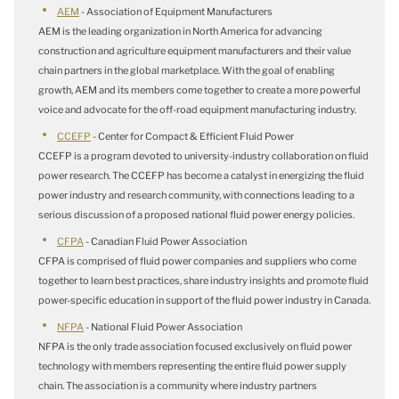
AEM
- Association of Equipment Manufacturers
AEM is the leading organization in North America for advancing
construction and agriculture equipment manufacturers and their value
chain partners in the global marketplace. With the goal of enabling
growth, AEM and its members come together to create a more powerful
voice and advocate for the off-road equipment manufacturing industry.
CCEFP
- Center for Compact & Efficient Fluid Power
CCEFP is a program devoted to university-industry collaboration on fluid
power research. The CCEFP has become a catalyst in energizing the fluid
power industry and research community, with connections leading to a
serious discussion of a proposed national fluid power energy policies.
CFPA
- Canadian Fluid Power Association
CFPA is comprised of fluid power companies and suppliers who come
together to learn best practices, share industry insights and promote fluid
power-specific education in support of the fluid power industry in Canada.
NFPA
- National Fluid Power Association
NFPA is the only trade association focused exclusively on fluid power
technology with members representing the entire fluid power supply
chain. The association is a community where industry partners