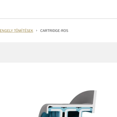
›
TENGELY TÖMÍTÉSEK
CARTRIDGE-ROS