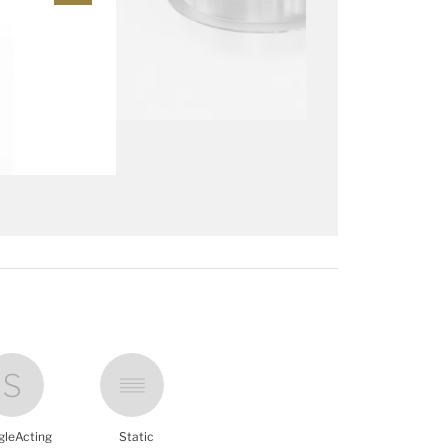
gleActing
Static