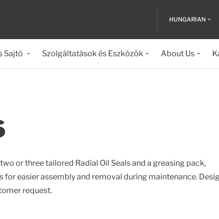
HUNGARIAN
s Sajtó
Szolgáltatások és Eszközök
About Us
K
S
two or three tailored Radial Oil Seals and a greasing pack,
es for easier assembly and removal during maintenance. Desi
tomer request.