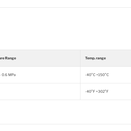
ure Range
Temp. range
- 0.6 MPa
-40°C +150°C
-40°F +302°F