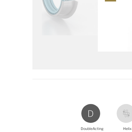
DoubleActing
Helix