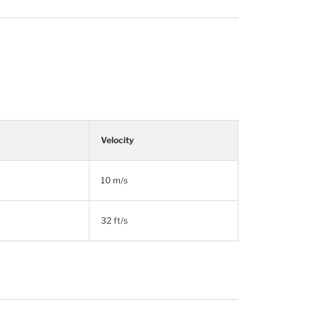
Velocity
10 m/s
32 ft/s