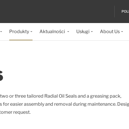
POL
Produkty
Aktualności
Usługi
About Us
S
two or three tailored Radial Oil Seals and a greasing pack,
es for easier assembly and removal during maintenance. Desi
tomer request.