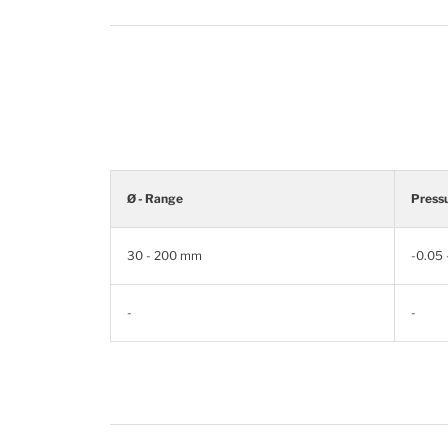
Ø - Range
Press
30 - 200 mm
-0.05 
-
-