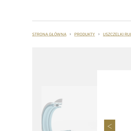
›
›
STRONA GŁÓWNA
PRODUKTY
USZCZELKI R