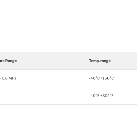
ure Range
Temp. range
- 0.6 MPa
-40°C +150°C
-40°F +302°F