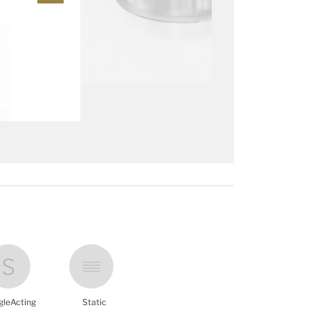
gleActing
Static