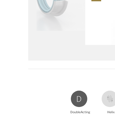
DoubleActing
Helix