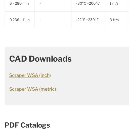
6 - 280 mm
-
-30°C +200°C
1 m/s
0.236 - 11 in
-
-22°F +230°F
3 ft/s
CAD Downloads
Scraper WSA (inch)
Scraper WSA (metric)
PDF Catalogs