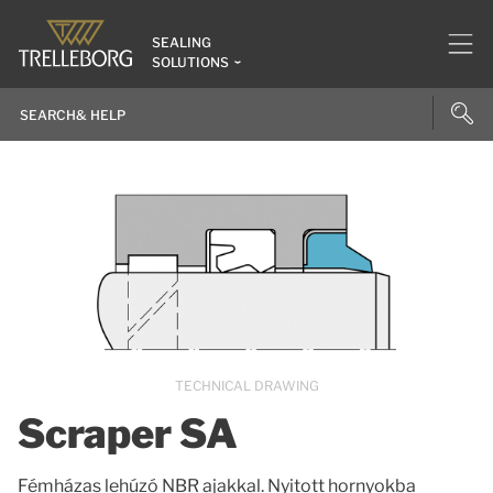
SEALING
SOLUTIONS
TECHNICAL DRAWING
Scraper SA
Fémházas lehúzó NBR ajakkal. Nyitott hornyokba