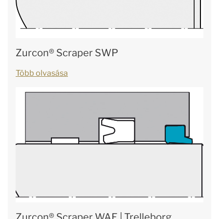
Zurcon® Scraper SWP
Több olvasása
Zurcon® Scraper WAE | Trelleborg