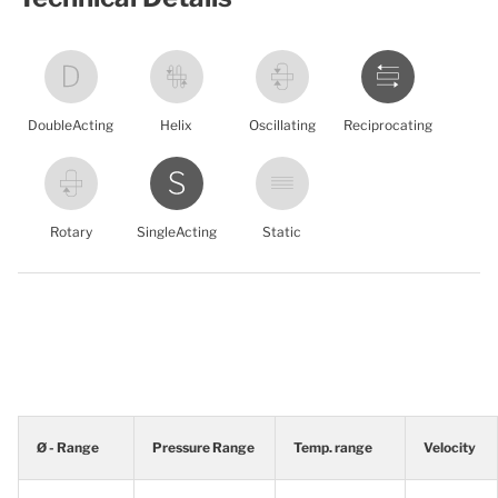
DoubleActing
Helix
Oscillating
Reciprocating
Rotary
SingleActing
Static
Ø - Range
Pressure Range
Temp. range
Velocity