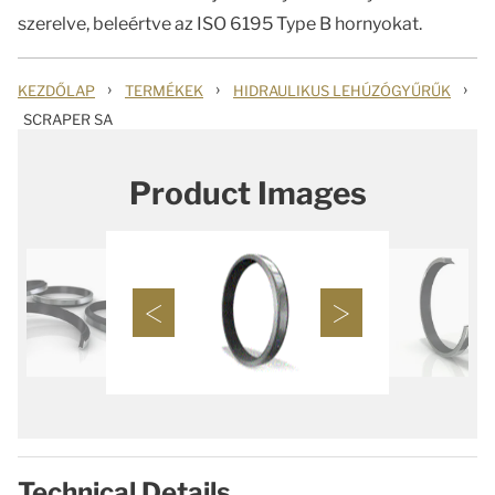
szerelve, beleértve az ISO 6195 Type B hornyokat.
›
›
›
KEZDŐLAP
TERMÉKEK
HIDRAULIKUS LEHÚZÓGYŰRŰK
SCRAPER SA
Product Images
Technical Details