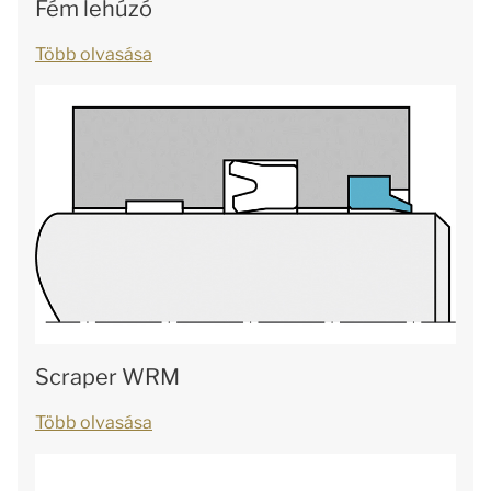
Fém lehúzó
Több olvasása
Scraper WRM
Több olvasása