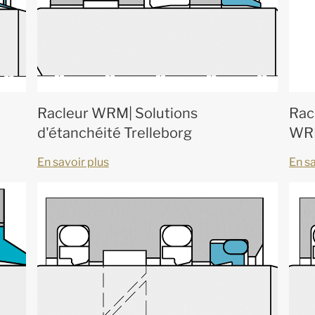
Racleur WRM| Solutions
Rac
d'étanchéité Trelleborg
WRM
En savoir plus
En sa