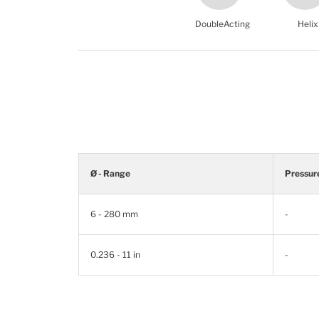
DoubleActing
Helix
Ø - Range
Pressur
6 - 280 mm
-
0.236 - 11 in
-