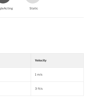
gleActing
Static
Velocity
1 m/s
3 ft/s