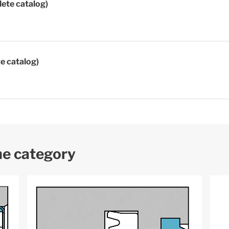
lete catalog)
te catalog)
me category