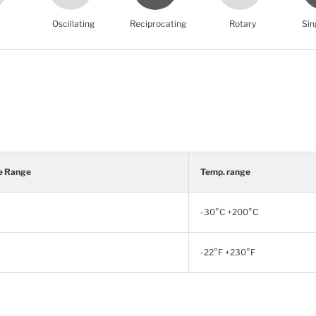
Oscillating
Reciprocating
Rotary
Sin
e Range
Temp. range
-30°C +200°C
-22°F +230°F