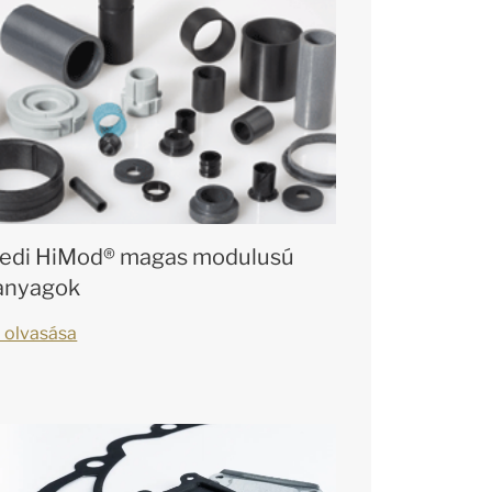
edi HiMod® magas modulusú
nyagok
 olvasása