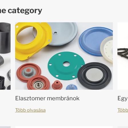
me category
Elasztomer membránok
Egy
Több olvasása
Több