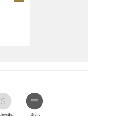
gleActing
Static