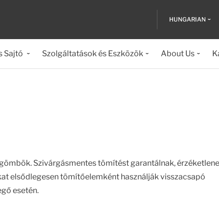
HUNGARIAN
s Sajtó
Szolgáltatások és Eszközök
About Us
K
ömbök. Szivárgásmentes tömítést garantálnak, érzéketlene
ókat elsődlegesen tömítőelemként használják visszacsapó
egő esetén.