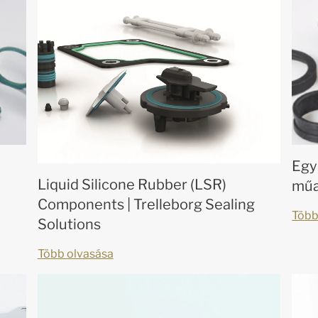
Egy
Liquid Silicone Rubber (LSR)
műa
Components | Trelleborg Sealing
Több
Solutions
Több olvasása