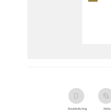
DoubleActing
Helix