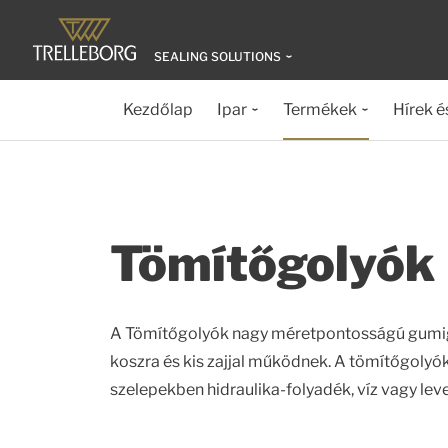
SEALING SOLUTIONS
Kezdőlap
Ipar
Termékek
Hírek é
Tömítőgolyók
A Tömítőgolyók nagy méretpontosságú gumig
koszra és kis zajjal működnek. A tömítőgoly
szelepekben hidraulika-folyadék, víz vagy lev