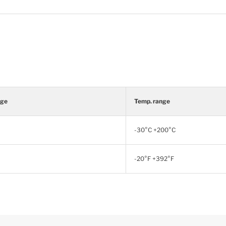
nge
Temp. range
-30°C +200°C
-20°F +392°F