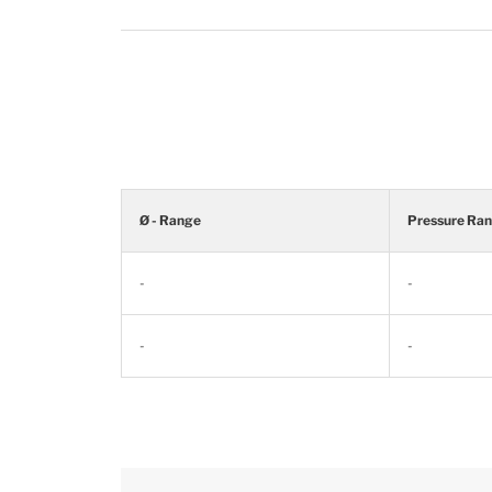
Ø - Range
Pressure Ra
-
-
-
-