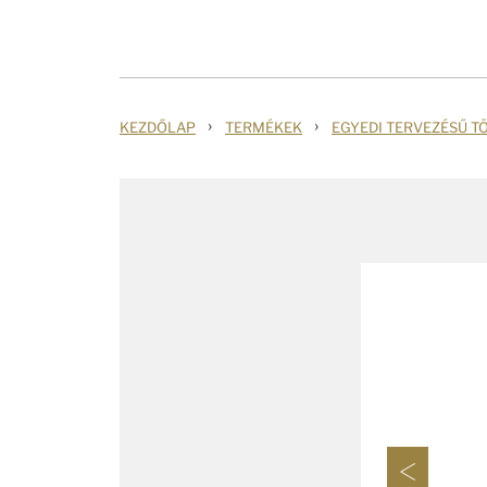
›
›
KEZDŐLAP
TERMÉKEK
EGYEDI TERVEZÉSŰ T