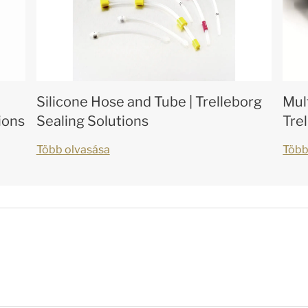
Silicone Hose and Tube | Trelleborg
Mul
ions
Sealing Solutions
Tre
Több olvasása
Több