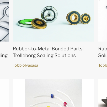
Rubber-to-Metal Bonded Parts |
Rub
ling
Trelleborg Sealing Solutions
Sol
Több olvasása
Több