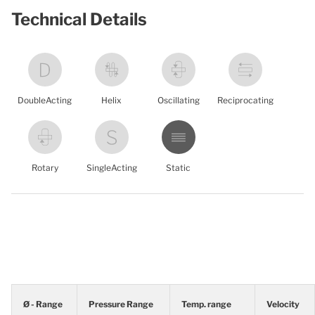
Technical Details
DoubleActing
Helix
Oscillating
Reciprocating
Rotary
SingleActing
Static
Ø - Range
Pressure Range
Temp. range
Velocity