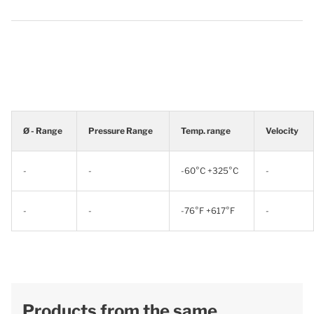
Ø - Range
Pressure Range
Temp. range
Velocity
-
-
-60°C +325°C
-
-
-
-76°F +617°F
-
Products from the same