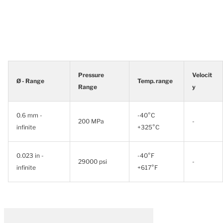
Pressure
Velocit
Ø - Range
Temp. range
Range
y
0.6 mm -
-40°C
200 MPa
-
infinite
+325°C
0.023 in -
-40°F
29000 psi
-
infinite
+617°F