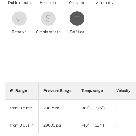
Doble efecto
Helicoidal
Oscilante
Alternativa
Rotativa
Simple efecto
Estática
Ø - Range
Pressure Range
Temp. range
Velocity
from 0.8 mm
200 MPa
-40°C +325°C
-
from 0.031 in
29000 psi
-40°F +617°F
-