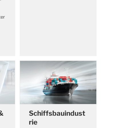
ter
&
Schiffsbauindust
rie