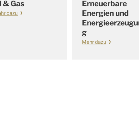
l & Gas
Erneuerbare
Energien und
hr dazu
Energieerzeugu
g
Mehr dazu