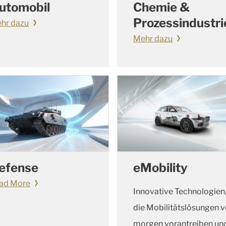
utomobil
Chemie &
Prozessindustri
hr dazu
Mehr dazu
efense
eMobility
ad More
Innovative Technologien
die Mobilitätslösungen 
morgen vorantreiben un