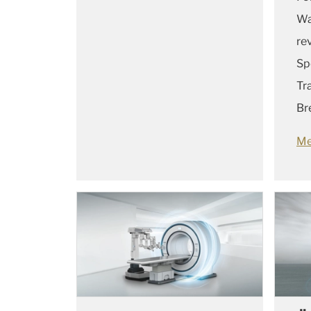
Wa
re
Sp
Tr
Br
Me