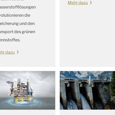
Mehr dazu
sserstofflösungen
volutionieren die
eicherung und den
ansport des grünen
ennstoffes.
hr dazu