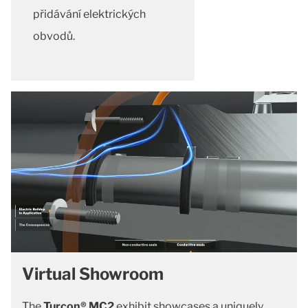
přidávání elektrických
obvodů.
Virtual Showroom
The
Turcon® MC2
exhibit showcases a uniquely