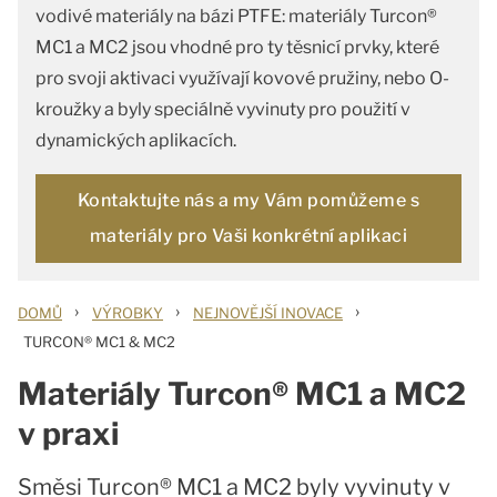
vodivé materiály na bázi PTFE: materiály Turcon®
MC1 a MC2 jsou vhodné pro ty těsnicí prvky, které
pro svoji aktivaci využívají kovové pružiny, nebo O-
kroužky a byly speciálně vyvinuty pro použití v
dynamických aplikacích.
Kontaktujte nás a my Vám pomůžeme s
materiály pro Vaši konkrétní aplikaci
›
›
›
DOMŮ
VÝROBKY
NEJNOVĚJŠÍ INOVACE
TURCON® MC1 & MC2
Materiály Turcon® MC1 a MC2
v praxi
Směsi Turcon® MC1 a MC2 byly vyvinuty v