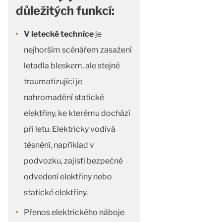
důležitých funkcí:
V letecké technice
je
nejhorším scénářem zasažení
letadla bleskem, ale stejně
traumatizující je
nahromadění statické
elektřiny, ke kterému dochází
při letu. Elektricky vodivá
těsnění, například v
podvozku, zajistí bezpečné
odvedení elektřiny nebo
statické elektřiny.
Přenos elektrického náboje