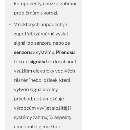
komponenty, čímž se zabrání
problémům s korozí.
V některých případech je
zapotřebí záměrně vyslat
signál do senzoru, nebo ze
senzoru
v systému.
Přenosu
tohoto
signálu
lze dosáhnout
využitím elektricky vodivých
těsnění nebo ložisek, která
vytvoří signálu volný
průchod, což umožňuje
výrobcům vyvíjet složitější
systémy zahrnující aspekty
umělé inteligence bez