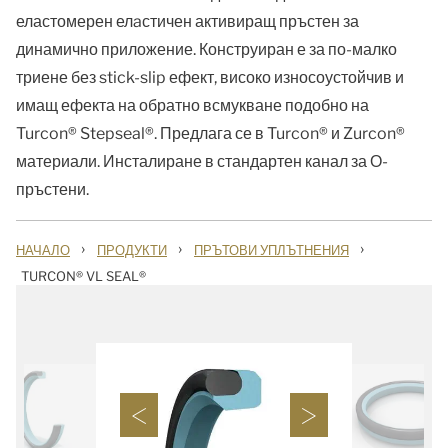
еластомерен елaстичен активиращ пръстен за
динамично приложение. Конструиран е за по-малко
триене без stick-slip ефект, високо износоустойчив и
имащ ефекта на обратно всмукване подобно на
Turcon® Stepseal®. Предлага се в Turcon® и Zurcon®
материали. Инсталиране в стандартен канал за О-
пръстени.
›
›
›
НАЧАЛО
ПРОДУКТИ
ПРЪТОВИ УПЛЪТНЕНИЯ
TURCON® VL SEAL®