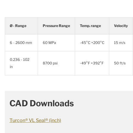
Ø - Range
Pressure Range
Temp. range
Velocity
6 - 2600 mm
60 MPa
-45°C +200°C
15 m/s
0.236 - 102
8700 psi
-49°F +392°F
50 ft/s
in
CAD Downloads
Turcon® VL Seal® (inch)