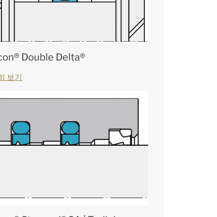
con® Double Delta®
히 보기