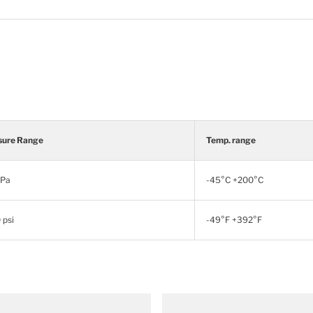
sure Range
Temp. range
Pa
-45°C +200°C
 psi
-49°F +392°F