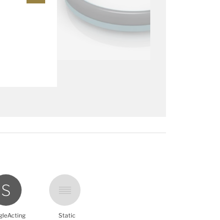
gleActing
Static