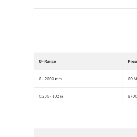
Ø - Range
Pres
6 - 2600 mm
60 M
0.236 - 102 in
8700