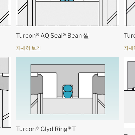
Turcon® AQ Seal® Bean 씰
Tur
자세히 보기
자세
Turcon® Glyd Ring® T