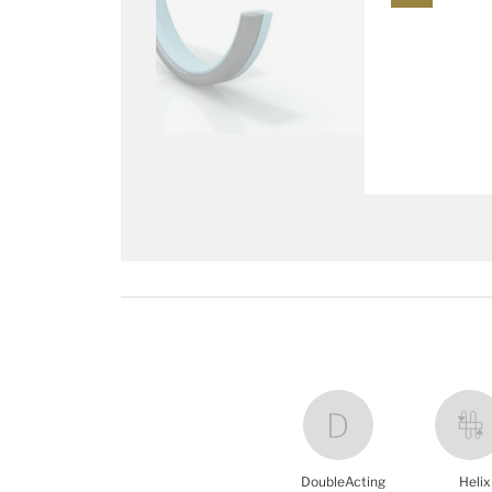
DoubleActing
Helix