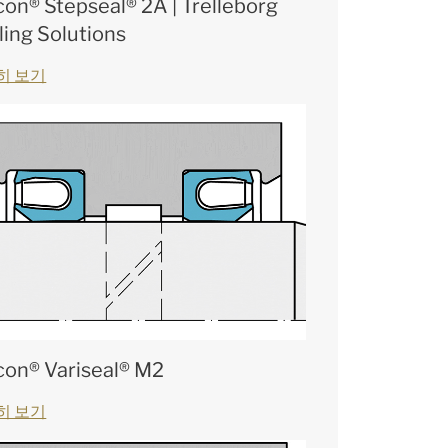
con® Stepseal® 2A | Trelleborg
ling Solutions
히 보기
con® Variseal® M2
히 보기