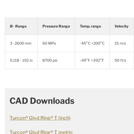
Ø - Range
Pressure Range
Temp. range
Velocity
3 -2600 mm
60 MPa
-45°C +200°C
15 m/s
0.118 - 102 in
8700 psi
-49°F +392°F
50 ft/s
CAD Downloads
Turcon® Glyd Ring® T (inch)
Turcon® Glyd Ring® T metric