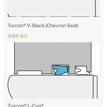
Turcon® V-Stack (Chevron Seal)
자세히 보기
Zurcon® L-Cup®