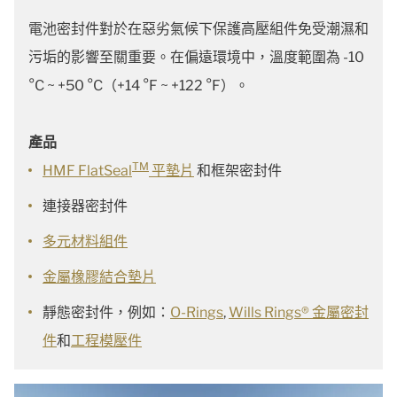
電池密封件對於在惡劣氣候下保護高壓組件免受潮濕和
污垢的影響至關重要。在偏遠環境中，溫度範圍為 -10
°C ~ +50 °C（+14 °F ~ +122 °F）。
產品
TM
HMF FlatSeal
平墊片
和框架密封件
連接器密封件
多元材料組件
金屬橡膠結合墊片
靜態密封件，例如：
O-Rings
,
Wills Rings® 金屬密封
件
和
工程模壓件