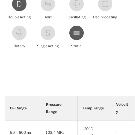
DoubleActing
Helix
Oscillating
Reciprocating
Rotary
SingleActing
Static
Pressure
Velocit
Ø - Range
Temp. range
Range
y
-20°C
50 – 600 mm
103.4 MPa
-