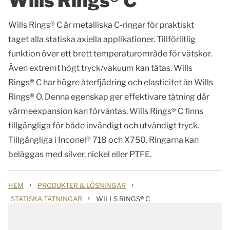
Wills Rings® C
Wills Rings® C är metalliska C-ringar för praktiskt
taget alla statiska axiella applikationer. Tillförlitlig
funktion över ett brett temperaturområde för vätskor.
Även extremt högt tryck/vakuum kan tätas. Wills
Rings® C har högre återfjädring och elasticitet än Wills
Rings® O. Denna egenskap ger effektivare tätning där
värmeexpansion kan förväntas. Wills Rings® C finns
tillgängliga för både invändigt och utvändigt tryck.
Tillgängliga i Inconel® 718 och X750. Ringarna kan
beläggas med silver, nickel eller PTFE.
›
›
HEM
PRODUKTER & LÖSNINGAR
›
STATISKA TÄTNINGAR
WILLS RINGS® C