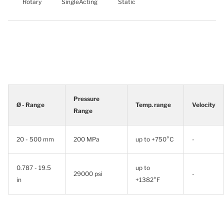
Rotary
SingleActing
Static
Pressure
Ø - Range
Temp. range
Velocity
Range
20 - 500 mm
200 MPa
up to +750°C
-
0.787 - 19.5
up to
29000 psi
-
in
+1382°F