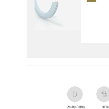
DoubleActing
Helix