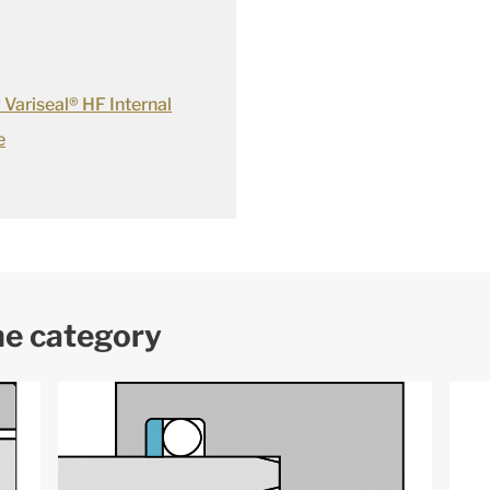
Variseal® HF Internal
e
me category