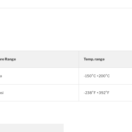
ure Range
Temp. range
a
-150°C +200°C
si
-238°F +392°F