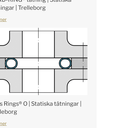
ingar | Trelleborg
mer
s Rings® O | Statiska tätningar |
lleborg
mer