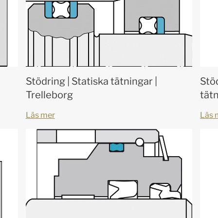
Stödring | Statiska tätningar |
Stöd
Trelleborg
tätn
Läs mer
Läs 