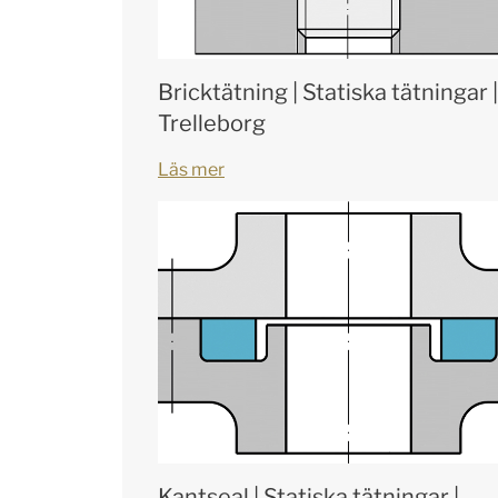
Bricktätning | Statiska tätningar |
Trelleborg
Läs mer
Kantseal | Statiska tätningar |