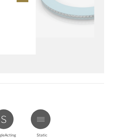
gleActing
Static