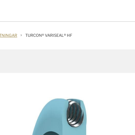
›
ÄTNINGAR
TURCON® VARISEAL® HF