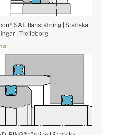
con® SAE flänstätning | Statiska
ingar | Trelleborg
mer
D-RING® tätning | Statiska