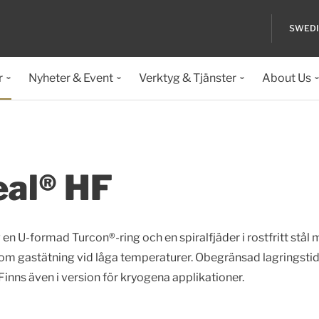
SWED
r
Nyheter & Event
Verktyg & Tjänster
About Us
eal® HF
 U-formad Turcon®-ring och en spiralfjäder i rostfritt stål
 som gastätning vid låga temperaturer. Obegränsad lagringstid
Finns även i version för kryogena applikationer.