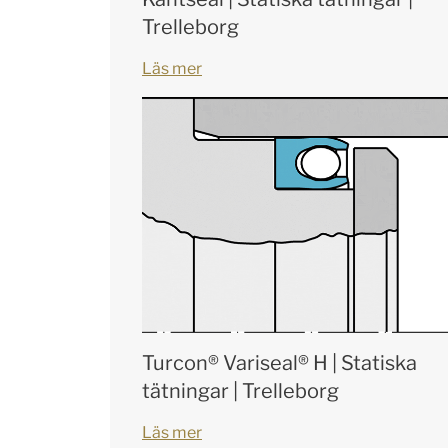
Trelleborg
Läs mer
Turcon® Variseal® H | Statiska
tätningar | Trelleborg
Läs mer