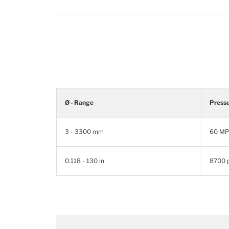
Ø - Range
Press
3 - 3300 mm
60 MP
0.118 - 130 in
8700 p