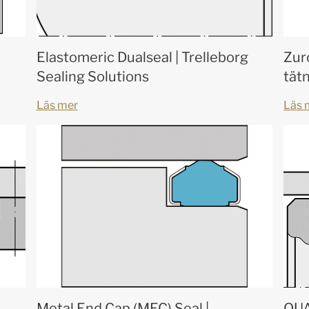
Elastomeric Dualseal | Trelleborg
Zur
Sealing Solutions
tätn
Läs mer
Läs 
Metal End Cap (MEC) Seal |
QUA