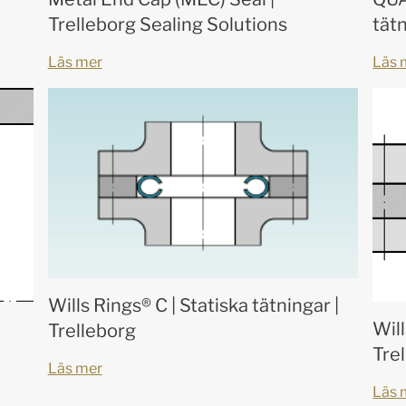
Trelleborg Sealing Solutions
tätn
Läs mer
Läs 
Wills Rings® C | Statiska tätningar |
Will
Trelleborg
Tre
Läs mer
Läs 