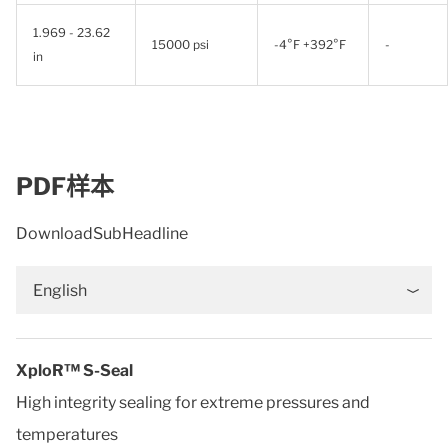
1.969 - 23.62
15000 psi
-4°F +392°F
-
in
PDF样本
DownloadSubHeadline
English
XploR™ S-Seal
High integrity sealing for extreme pressures and
temperatures