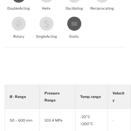
DoubleActing
Helix
Oscillating
Reciprocating
Rotary
SingleActing
Static
Pressure
Velocit
Ø - Range
Temp. range
Range
y
-20°C
50 – 600 mm
103.4 MPa
-
+200°C