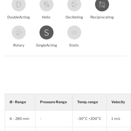
DoubleActing
Helix
Oscillating
Reciprocating
Rotary
SingleActing
Static
Ø - Range
Pressure Range
Temp. range
Velocity
6 - 280 mm
-
-30°C +200°C
1 m/s