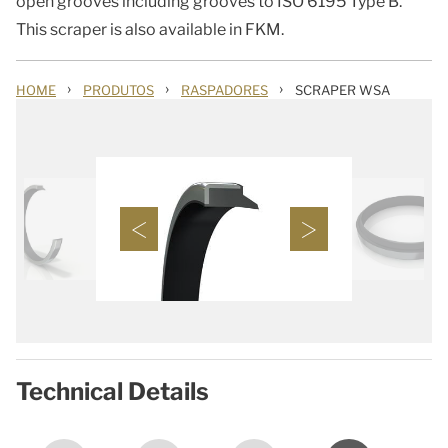
open grooves including grooves to ISO 6195 Type B.
This scraper is also available in FKM.
›
›
›
HOME
PRODUTOS
RASPADORES
SCRAPER WSA
Technical Details