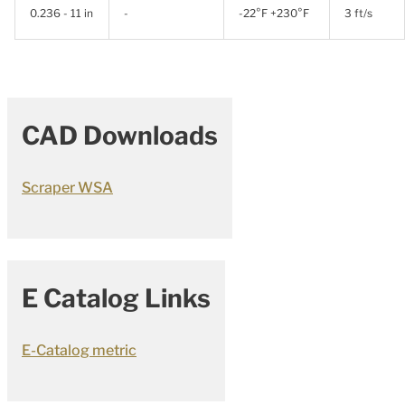
0.236 - 11 in
-
-22°F +230°F
3 ft/s
CAD Downloads
Scraper WSA
E Catalog Links
E-Catalog metric