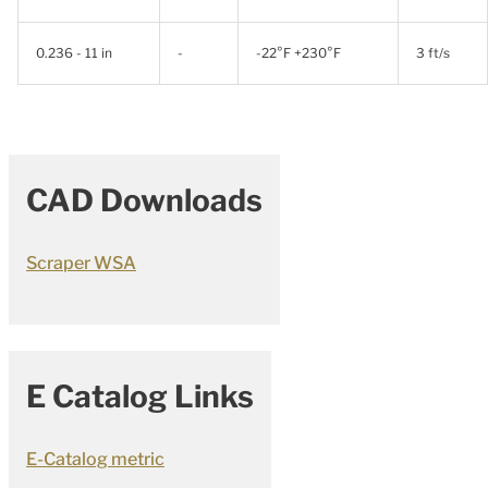
0.236 - 11 in
-
-22°F +230°F
3 ft/s
CAD Downloads
Scraper WSA
E Catalog Links
E-Catalog metric