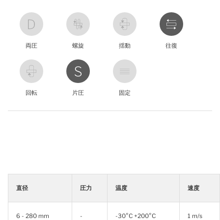
両圧
螺旋
揺動
往復
回転
片圧
固定
直径
圧力
温度
速度
6 - 280 mm
-
-30°C +200°C
1 m/s