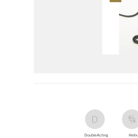
DoubleActing
Helix