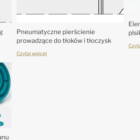
Ele
g
Pneumatyczne pierścienie
pls
prowadzące do tłoków i tłoczysk
Czyt
Czytaj więcej
tanu