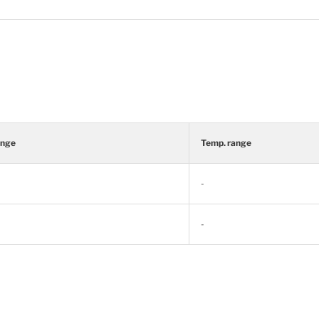
ange
Temp. range
-
-