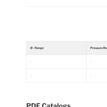
Ø - Range
Pressure R
-
-
-
-
PDF Catalogs