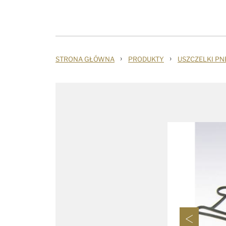
›
›
STRONA GŁÓWNA
PRODUKTY
USZCZELKI P