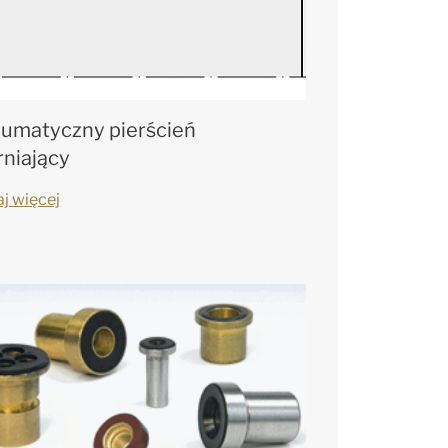
umatyczny pierścień
rniający
aj więcej