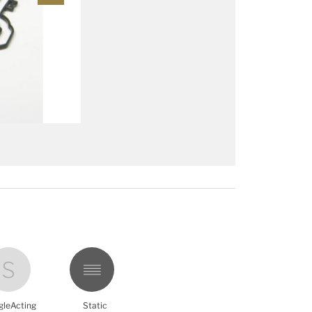
gleActing
Static