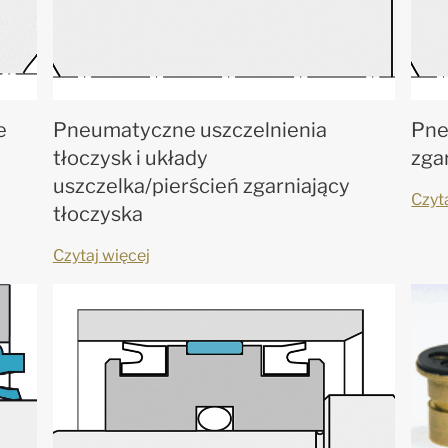
e
Pneumatyczne uszczelnienia
Pne
tłoczysk i układy
zga
uszczelka/pierścień zgarniający
Czyt
tłoczyska
Czytaj więcej