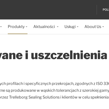
POL
Produkty
Aktualności
Usługi
About Us
ane i uszczelnienia
ch profilach i specyficznych przekrojach, zgodnych z ISO 33
czne są produkowane w wąskich tolerancjach z szerokiej gam
z Trelleborg Sealing Solutions i klientów w celu spełnienia