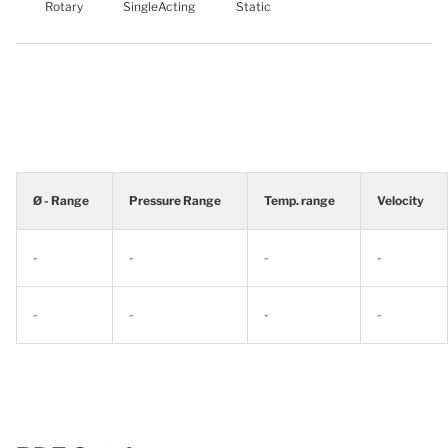
Rotary
SingleActing
Static
Ø - Range
Pressure Range
Temp. range
Velocity
-
-
-
-
-
-
-
-