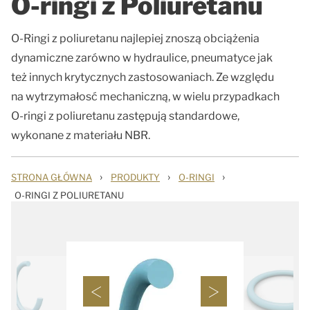
O-ringi z Poliuretanu
O-Ringi z poliuretanu najlepiej znoszą obciążenia
dynamiczne zarówno w hydraulice, pneumatyce jak
też innych krytycznych zastosowaniach. Ze względu
na wytrzymałosć mechaniczną, w wielu przypadkach
O-ringi z poliuretanu zastępują standardowe,
wykonane z materiału NBR.
›
›
›
STRONA GŁÓWNA
PRODUKTY
O-RINGI
O-RINGI Z POLIURETANU