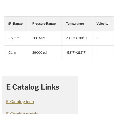
Ø - Range
Pressure Range
Temp. range
Velocity
2.5 mm
200 MPa
-50°C +100°C
-
0.1 in
29000 psi
-58°F +212°F
-
E Catalog Links
E-Catalog inch
E-Catalog metric