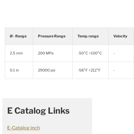
Ø - Range
Pressure Range
Temp. range
Velocity
2.5 mm
200 MPa
-50°C +100°C
-
0.1 in
29000 psi
-58°F +212°F
-
E Catalog Links
E-Catalog inch