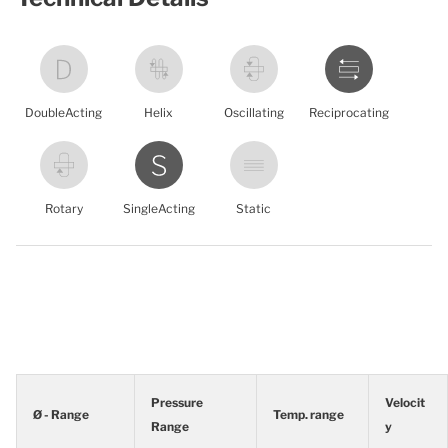
DoubleActing
Helix
Oscillating
Reciprocating
Rotary
SingleActing
Static
Pressure
Velocit
Ø - Range
Temp. range
Range
y