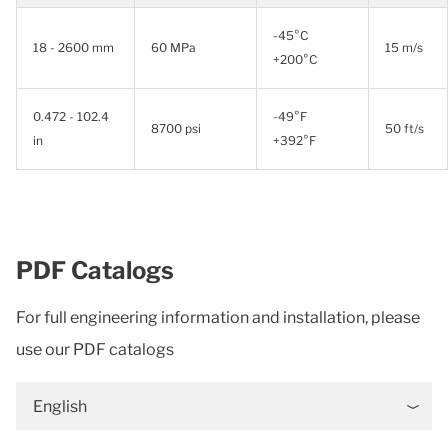
-45°C
18 - 2600 mm
60 MPa
15 m/s
+200°C
0.472 - 102.4
-49°F
8700 psi
50 ft/s
in
+392°F
PDF Catalogs
For full engineering information and installation, please
use our PDF catalogs
English