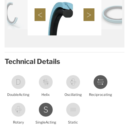
Technical Details
DoubleActing
Helix
Oscillating
Reciprocating
Rotary
SingleActing
Static