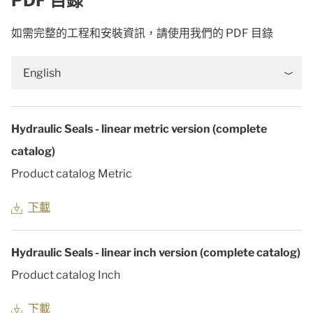
PDF 目錄
如需完整的工程和安裝資訊，請使用我們的 PDF 目錄
English
Hydraulic Seals - linear metric version (complete
catalog)
Product catalog Metric
下載
Hydraulic Seals - linear inch version (complete catalog)
Product catalog Inch
下載