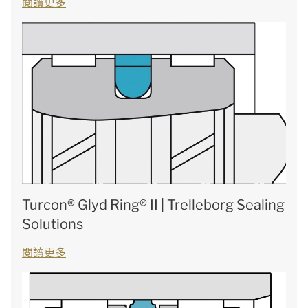
閱讀更多
Turcon® Glyd Ring® II | Trelleborg Sealing
Solutions
閱讀更多