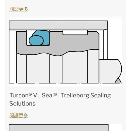
閱讀更多
Turcon® VL Seal® | Trelleborg Sealing
Solutions
閱讀更多