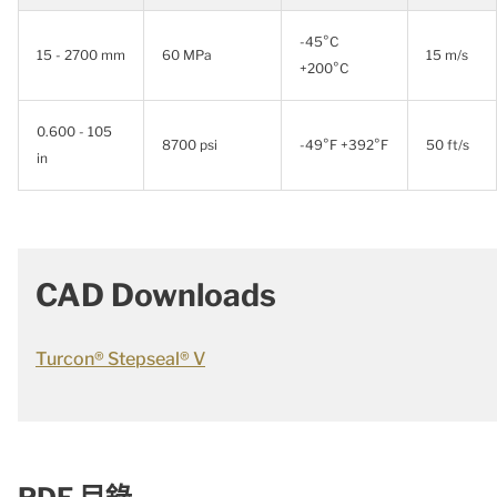
-45°C
15 - 2700 mm
60 MPa
15 m/s
+200°C
0.600 - 105
8700 psi
-49°F +392°F
50 ft/s
in
CAD Downloads
Turcon® Stepseal® V