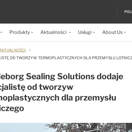
POL
Produkty
Aktualności
Usługi
About Us
›
AKTUALNOŚCI
ALISTĘ OD TWORZYW TERMOPLASTYCZNYCH DLA PRZEMYSŁU LOTNIC
leborg Sealing Solutions dodaje
jalistę od tworzyw
moplastycznych dla przemysłu
iczego