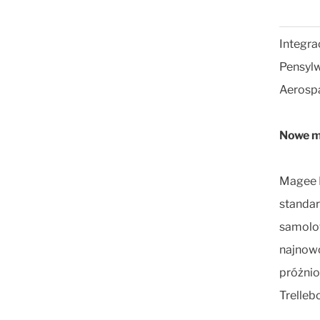
Integra
Pensylw
Aerospa
Nowe mo
Magee P
standar
samolot
najnowo
próżnio
Trelleb