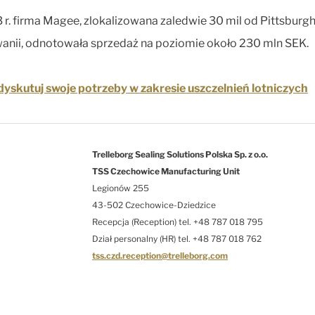
r. firma Magee, zlokalizowana zaledwie 30 mil od Pittsburg
anii, odnotowała sprzedaż na poziomie około 230 mln SEK.
yskutuj swoje potrzeby w zakresie uszczelnień lotniczych
Trelleborg Sealing Solutions Polska Sp. z o.o.
TSS Czechowice Manufacturing Unit
Legionów 255
43-502 Czechowice-Dziedzice
Recepcja (Reception) tel. +48 787 018 795
Dział personalny (HR) tel. +48 787 018 762
tss.czd.reception@trelleborg.com