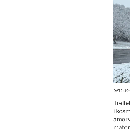
DATE:
19.
Trell
i kos
amery
mater