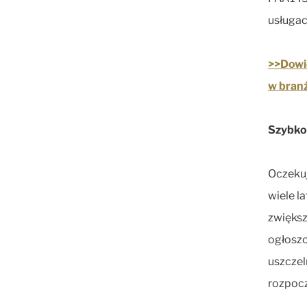
usługac
>>Dowie
w branż
Szybko 
Oczekuje
wiele l
zwiększ
ogłoszo
uszczel
rozpocz