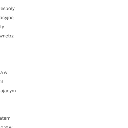
zespoły
acyjne,
ty
 wnętrz
ga w
al
ijającym
katem
borg w