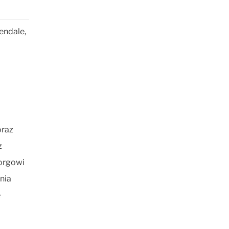
endale,
oraz
z
borgowi
nia
ę