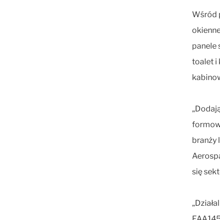
Wśród p
okienne
panele 
toalet 
kabino
„Dodają
formowa
branży 
Aerospa
się sek
„Działa
FAA145 