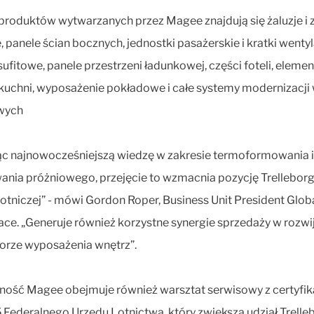
roduktów wytwarzanych przez Magee znajdują się żaluzje i 
, panele ścian bocznych, jednostki pasażerskie i kratki wentyl
sufitowe, panele przestrzeni ładunkowej, części foteli, elemen
i kuchni, wyposażenie pokładowe i całe systemy modernizacji
wych
c najnowocześniejszą wiedzę w zakresie termoformowania i
nia próżniowego, przejęcie to wzmacnia pozycję Trellebor
lotniczej” - mówi Gordon Roper, Business Unit President Glob
ce. „Generuje również korzystne synergie sprzedaży w rozw
torze wyposażenia wnętrz”.
lność Magee obejmuje również warsztat serwisowy z certyfi
Federalnego Urzędu Lotnictwa, który zwiększa udział Trelle