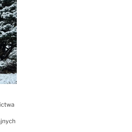
nictwa
ajnych