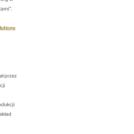
tami”.
lutions
ał przez
cji
u
odukcji
zakład