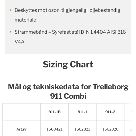
Beskyttes mot ozon, tilgjengelig i oljebestandig
materiale
Strammebånd – Syrefast stål DIN 1.4404 AISI 316
V4A
Sizing Chart
Mål og tekniskedata for Trelleborg
911 Combi
911-1B
911-1
911-2
91
Art.nr
1500421
1602823
1562020
17