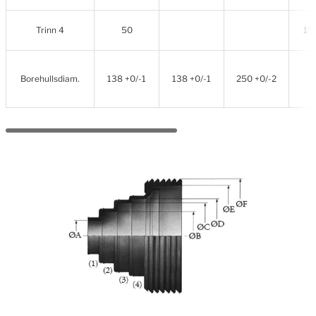
Trinn 4
50
19
Borehullsdiam.
138 +0/-1
138 +0/-1
250 +0/-2
+