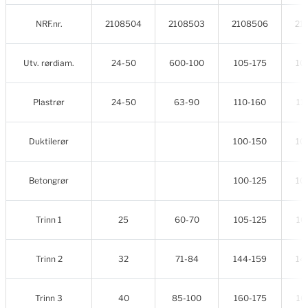
NRF.nr.
2108504
2108503
2108506
21
Utv. rørdiam.
24-50
600-100
105-175
10
Plastrør
24-50
63-90
110-160
11
Duktilerør
100-150
10
Betongrør
100-125
10
Trinn 1
25
60-70
105-125
10
Trinn 2
32
71-84
144-159
14
Trinn 3
40
85-100
160-175
16