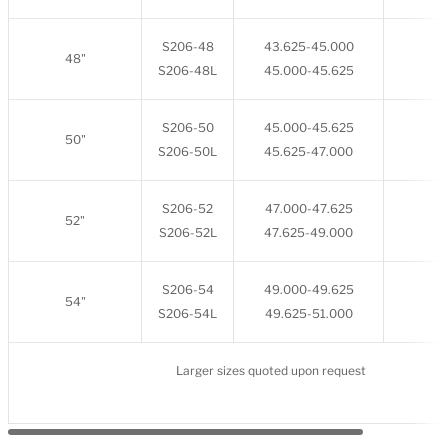
S206-48
43.625-45.000
48"
S206-48L
45.000-45.625
8
S206-50
45.000-45.625
50"
S206-50L
45.625-47.000
S206-52
47.000-47.625
52"
S206-52L
47.625-49.000
S206-54
49.000-49.625
54"
S206-54L
49.625-51.000
Larger sizes quoted upon request