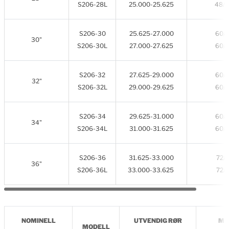
S206-28L
25.000-25.625
48/
S206-30
25.625-27.000
60/
30"
S206-30L
27.000-27.625
60/
S206-32
27.625-29.000
60/
32"
S206-32L
29.000-29.625
60/
S206-34
29.625-31.000
60/
34"
S206-34L
31.000-31.625
60/
S206-36
31.625-33.000
72/7
36"
S206-36L
33.000-33.625
72/7
NOMINELL
UTVENDIG RØR
MI
MODELL