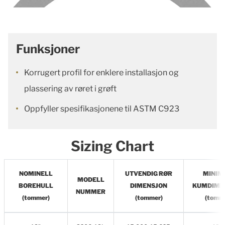
Funksjoner
Korrugert profil for enklere installasjon og
plassering av røret i grøft
Oppfyller spesifikasjonene til ASTM C923
Sizing Chart
NOMINELL
UTVENDIG RØR
MINI
MODELL
BOREHULL
DIMENSJON
KUMDIME
NUMMER
(tommer)
(tommer)
(tomm