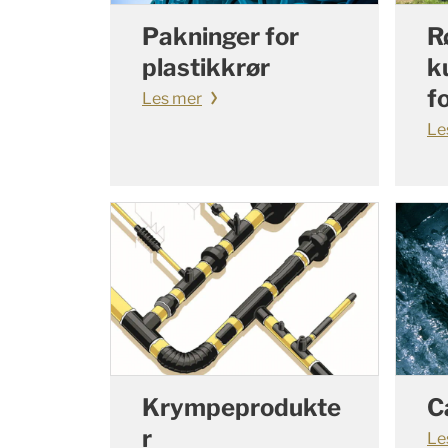
Pakninger for
R
plastikkrør
k
f
Les mer
Le
Krympeprodukte
C
r
Le