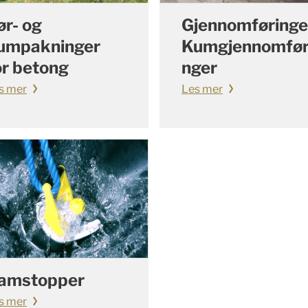
ør- og
Gjennomføringe
umpakninger
Kumgjennomfør
or betong
nger
s mer
Les mer
amstopper
s mer