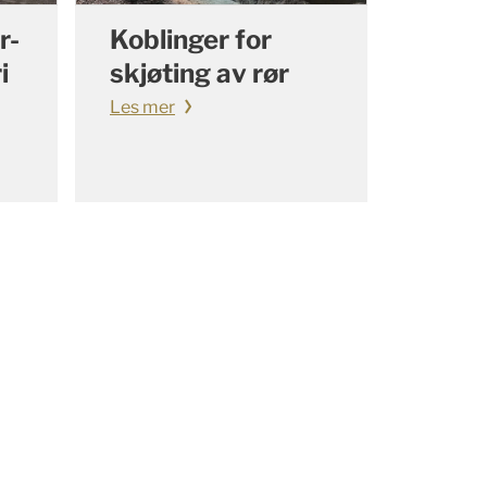
r-
Koblinger for
i
skjøting av rør
Les mer