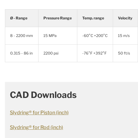
Ø - Range
Pressure Range
Temp. range
Velocity
8 - 2200 mm
15 MPa
-60°C +200°C
15 m/s
0.315 - 86 in
2200 psi
-76°F +392°F
50 ft/s
CAD Downloads
Slydring® for Piston (inch)
Slydring® for Rod (inch)