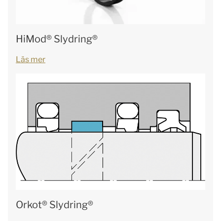
HiMod® Slydring®
Läs mer
Orkot® Slydring®