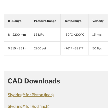
Ø - Range
Pressure Range
Temp. range
Velocity
8 - 2200 mm
15 MPa
-60°C +200°C
15 m/s
0.315 - 86 in
2200 psi
-76°F +392°F
50 ft/s
CAD Downloads
Slydring® for Piston (inch)
Slydring® for Rod (inch)