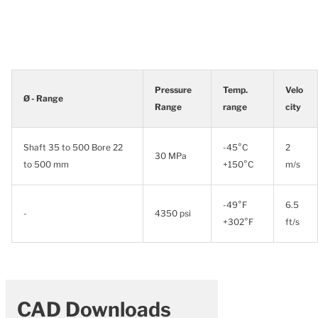
Pressure
Temp.
Velo
Ø - Range
Range
range
city
Shaft 35 to 500 Bore 22
-45°C
2
30 MPa
to 500 mm
+150°C
m/s
-49°F
6.5
-
4350 psi
+302°F
ft/s
CAD Downloads