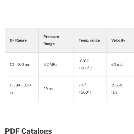
Pressure
Ø - Range
Temp. range
Velocity
Range
-60°C
10 - 100 mm
0.2 MPa
60 m/s
+260°C
0.394 - 3.94
-76°F
196.85
29 psi
in
+500°F
ft/s
PDF Catalogs