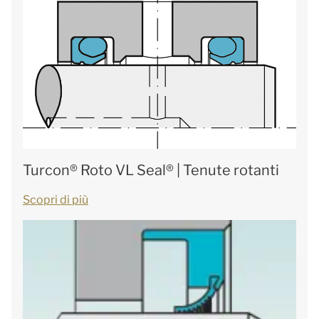
Turcon® Roto VL Seal® | Tenute rotanti
Scopri di più