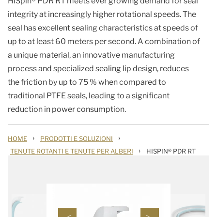
HiSpin® PDR RT meets ever growing demand for seal
integrity at increasingly higher rotational speeds. The
seal has excellent sealing characteristics at speeds of
up to at least 60 meters per second. A combination of
a unique material, an innovative manufacturing
process and specialized sealing lip design, reduces
the friction by up to 75 % when compared to
traditional PTFE seals, leading to a significant
reduction in power consumption.
›
›
HOME
PRODOTTI E SOLUZIONI
›
TENUTE ROTANTI E TENUTE PER ALBERI
HISPIN® PDR RT