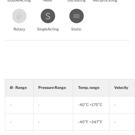
DoubleActing
Helix
Oscillating
Reciprocating
Rotary
SingleActing
Static
Ø - Range
Pressure Range
Temp. range
Velocity
-
-
-40°C +175°C
-
-
-
-40°F +347°F
-