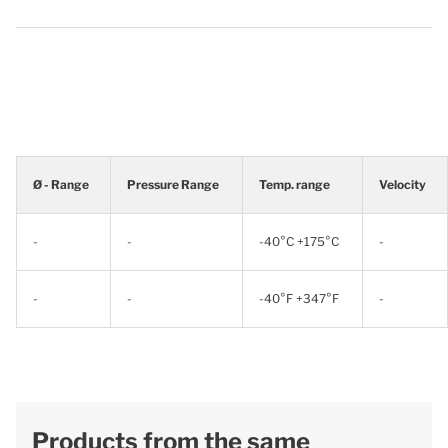
Ø - Range
Pressure Range
Temp. range
Velocity
-
-
-40°C +175°C
-
-
-
-40°F +347°F
-
Products from the same