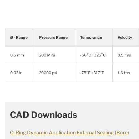
Ø - Range
Pressure Range
Temp. range
Velocity
0.5 mm
200 MPa
-60°C +325°C
0.5 m/s
0.02 in
29000 psi
-75°F +617°F
1.6 ft/s
CAD Downloads
O-Ring Dynamic Application External Sealing (Bore)