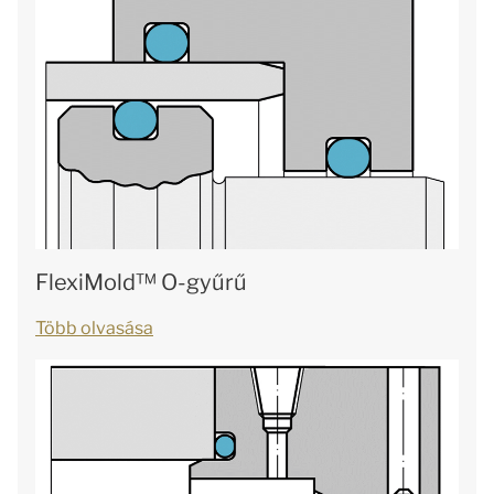
FlexiMold™ O-gyűrű
Több olvasása