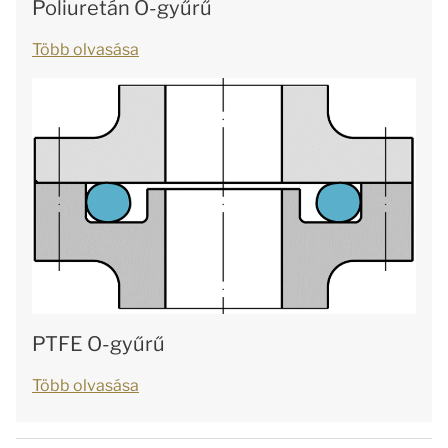
Poliuretán O-gyűrű
Több olvasása
PTFE O-gyűrű
Több olvasása