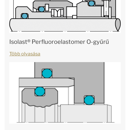
Isolast® Perfluoroelastomer O-gyűrű
Több olvasása