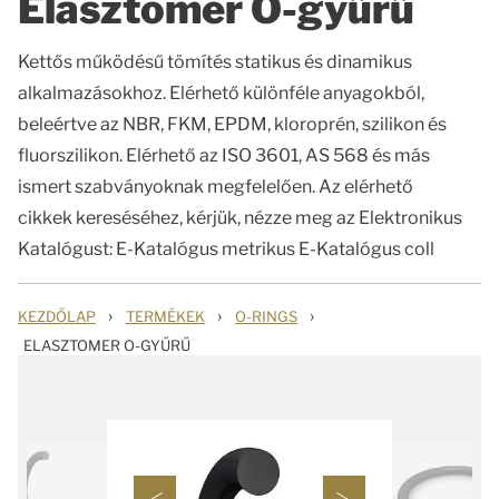
Elasztomer O-gyűrű
Kettős működésű tömítés statikus és dinamikus
alkalmazásokhoz. Elérhető különféle anyagokból,
beleértve az NBR, FKM, EPDM, kloroprén, szilikon és
fluorszilikon. Elérhető az ISO 3601, AS 568 és más
ismert szabványoknak megfelelően. Az elérhető
cikkek kereséséhez, kérjük, nézze meg az Elektronikus
Katalógust: E-Katalógus metrikus E-Katalógus coll
›
›
›
KEZDŐLAP
TERMÉKEK
O-RINGS
ELASZTOMER O-GYŰRŰ