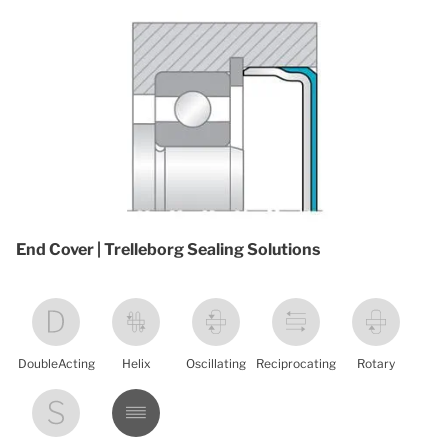
End Cover | Trelleborg Sealing Solutions
DoubleActing
Helix
Oscillating
Reciprocating
Rotary