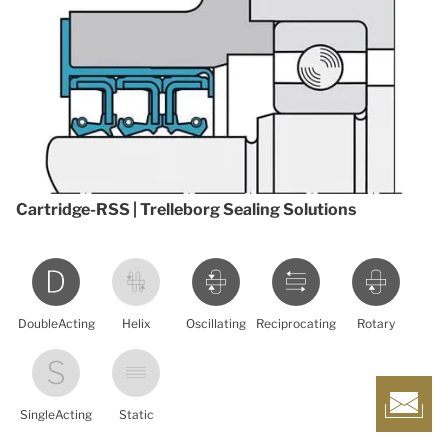
Cartridge-RSS | Trelleborg Sealing Solutions
DoubleActing
Helix
Oscillating
Reciprocating
Rotary
SingleActing
Static