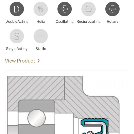
DoubleActing
Helix
Oscillating
Reciprocating
Rotary
SingleActing
Static
View Product