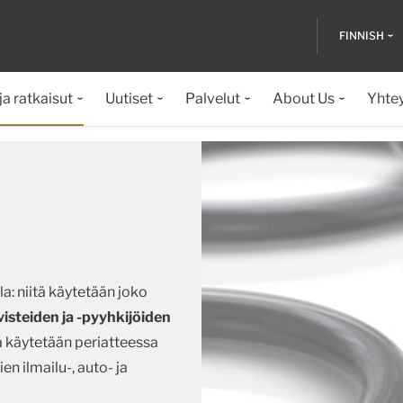
FINNISH
ja ratkaisut
Uutiset
Palvelut
About Us
Yhte
la: niitä käytetään joko
ivisteiden ja -pyyhkijöiden
ta käytetään periatteessa
ien ilmailu-, auto- ja