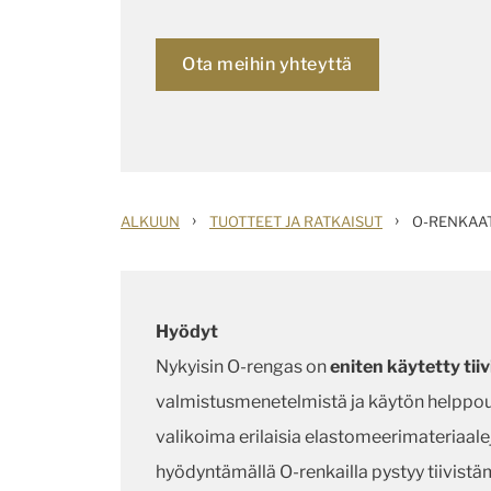
Ota meihin yhteyttä
›
›
ALKUUN
TUOTTEET JA RATKAISUT
O-RENKAA
Hyödyt
Nykyisin O-rengas on
eniten käytetty tii
valmistusmenetelmistä ja käytön helppo
valikoima erilaisia elastomeerimateriaaleja
hyödyntämällä O-renkailla pystyy tiivis