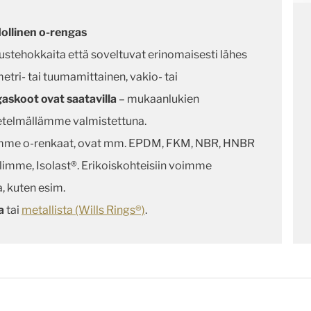
ollinen o-rengas
tehokkaita että soveltuvat erinomaisesti lähes
metri- tai tuumamittainen, vakio- tai
askoot ovat saatavilla
– mukaanlukien
telmällämme valmistettuna.
tamme o-renkaat, ovat mm. EPDM, FKM, NBR, HNBR
imme, Isolast®. Erikoiskohteisiin voimme
, kuten esim.
a
tai
metallista (Wills Rings®)
.