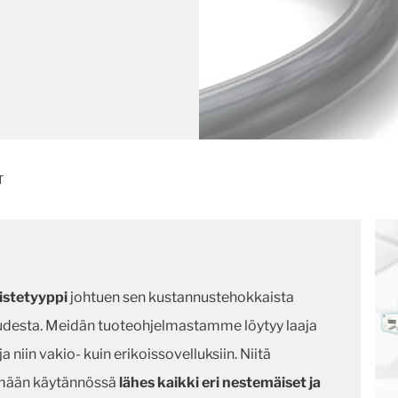
T
vistetyyppi
johtuen sen kustannustehokkaista
udesta. Meidän tuoteohjelmastamme löytyy laaja
 niin vakio- kuin erikoissovelluksiin. Niitä
tämään käytännössä
lähes kaikki eri nestemäiset ja