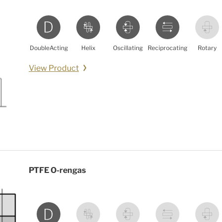
DoubleActing
Helix
Oscillating
Reciprocating
Rotary
View Product
PTFE O-rengas