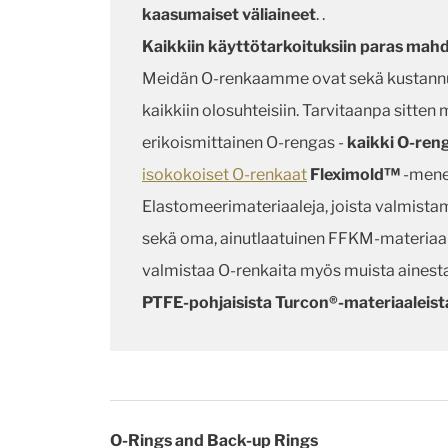
kaasumaiset väliaineet
. .
Kaikkiin käyttötarkoituksiin paras mahd
Meidän O-renkaamme ovat sekä kustannus
kaikkiin olosuhteisiin. Tarvitaanpa sitten 
erikoismittainen O-rengas -
kaikki O-reng
isokokoiset O-renkaat
Fleximold™
-mene
Elastomeerimateriaaleja, joista valmis
sekä oma, ainutlaatuinen FFKM-materiaal
valmistaa O-renkaita myös muista ainesta
PTFE-pohjaisista Turcon®-materiaaleist
O-Rings and Back-up Rings