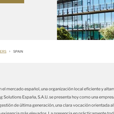
›
TERS
SPAIN
el mercado español, una organización local eficiente y altam
ing Solutions España, S.A.U. se presenta hoy como una empres
 gestión de última generación, una clara vocación orientada a
 de exigencia más elevados. La presencia en prácticamente to