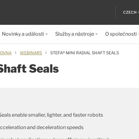
CZECH
Novinky a události
Služby a nástroje
O společnosti
›
›
HOVNA
WEBINARS
STEFA® MINI RADIAL SHAFT SEALS
Shaft Seals
als enable smaller, lighter, and faster robots
acceleration and deceleration speeds