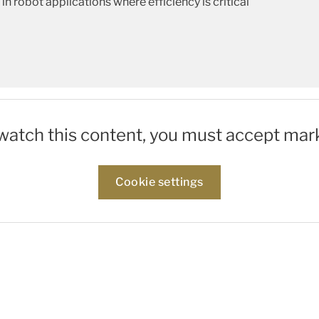
n robot applications where efficiency is critical
 watch this content, you must accept mar
Cookie settings