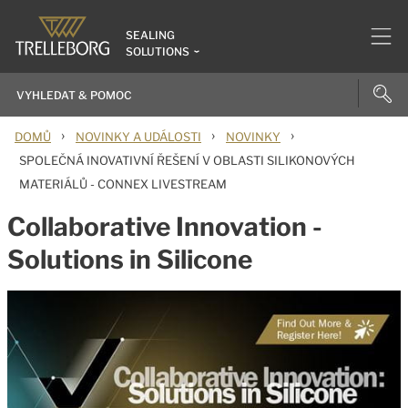
SEALING
SOLUTIONS
›
›
›
DOMŮ
NOVINKY A UDÁLOSTI
NOVINKY
SPOLEČNÁ INOVATIVNÍ ŘEŠENÍ V OBLASTI SILIKONOVÝCH
MATERIÁLŮ - CONNEX LIVESTREAM
Collaborative Innovation -
Solutions in Silicone