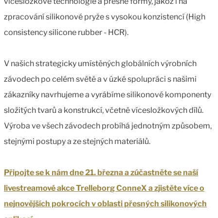
vícesložkové technologie a přesné formy, jakož i na
zpracování silikonové pryže s vysokou konzistencí (High
consistency silicone rubber - HCR).
V našich strategicky umístěných globálních výrobních
závodech po celém světě a v úzké spolupráci s našimi
zákazníky navrhujeme a vyrábíme silikonové komponenty
složitých tvarů a konstrukcí, včetně vícesložkových dílů.
Výroba ve všech závodech probíhá jednotným způsobem,
stejnými postupy a ze stejných materiálů.
Připojte se k nám dne 21. března a zúčastněte se naší
livestreamové akce Trelleborg ConneX a zjistěte více o
nejnovějších pokrocích v oblasti přesných silikonových