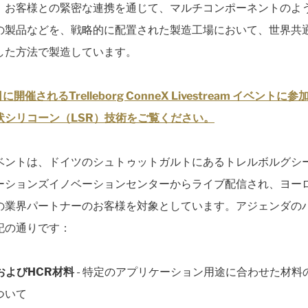
、お客様との緊密な連携を通じて、マルチコンポーネントのよ
の製品などを、戦略的に配置された製造工場において、世界共
した方法で製造しています。
に開催されるTrelleborg ConneX Livestream イベントに
状シリコーン（LSR）技術をご覧ください。
ベントは、ドイツのシュトゥットガルトにあるトレルボルグシ
ーションズイノベーションセンターからライブ配信され、ヨー
の業界パートナーのお客様を対象としています。アジェンダの
記の通りです：
RおよびHCR材料
- 特定のアプリケーション用途に合わせた材料
ついて