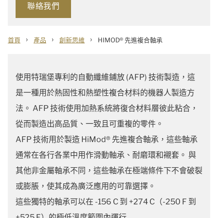
聯絡我們
›
›
›
首頁
產品
創新思維
HIMOD® 先進複合軸承
使用特瑞堡專利的自動纖維鋪放 (AFP) 技術製造，這
是一種用於熱固性和熱塑性複合材料的機器人製造方
法。 AFP 技術使用加熱系統將復合材料層彼此粘合，
從而製造出高品質、一致且可重複的零件。
AFP 技術用於製造 HiMod® 先進複合軸承，這些軸承
通常在各行各業中用作滑動軸承、耐磨環和襯套。 與
其他非金屬軸承不同，這些軸承在極端條件下不會破裂
或膨脹，使其成為廣泛應用的可靠選擇。
這些獨特的軸承可以在 -156 C 到 +274 C（-250 F 到
+525 F）的極低溫度範圍內運行