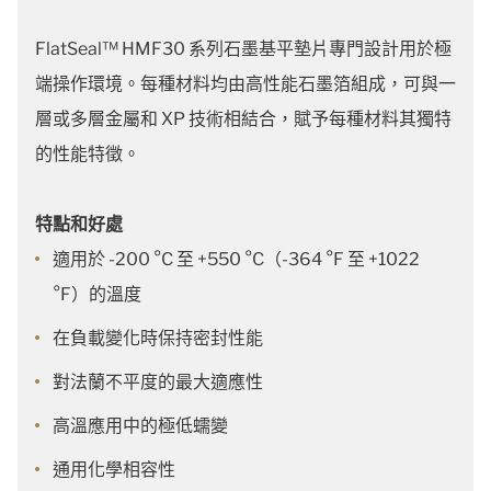
FlatSeal™ HMF30 系列石墨基平墊片專門設計用於極
端操作環境。每種材料均由高性能石墨箔組成，可與一
層或多層金屬和 XP 技術相結合，賦予每種材料其獨特
的性能特徵。
特點和好處
適用於 -200 °C 至 +550 °C（-364 °F 至 +1022
°F）的溫度
在負載變化時保持密封性能
對法蘭不平度的最大適應性
高溫應用中的極低蠕變
通用化學相容性