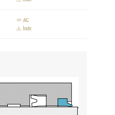
AÇ
İndir