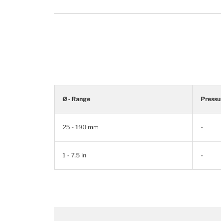
Ø - Range
Pressu
25 - 190 mm
-
1 - 7.5 in
-