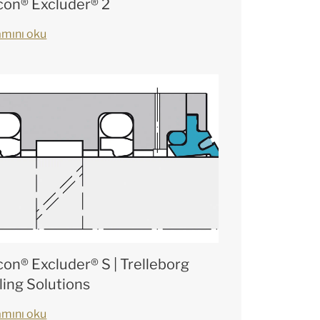
con® Excluder® 2
mını oku
con® Excluder® S | Trelleborg
ling Solutions
mını oku