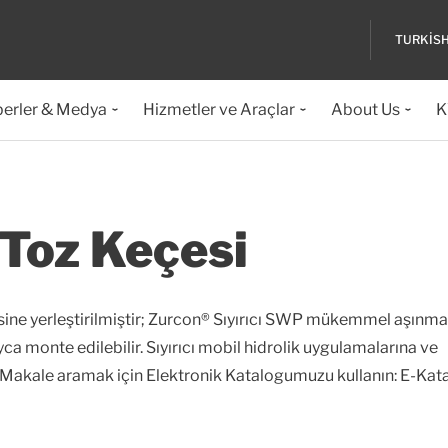
TURKIS
erler & Medya
Hizmetler ve Araçlar
About Us
K
Toz Keçesi
çerisine yerleştirilmiştir; Zurcon® Sıyırıcı SWP mükemmel aşınma
yca monte edilebilir. Sıyırıcı mobil hidrolik uygulamalarına ve
. Makale aramak için Elektronik Katalogumuzu kullanın: E-Kat