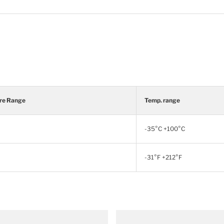
re Range
Temp. range
-35°C +100°C
-31°F +212°F