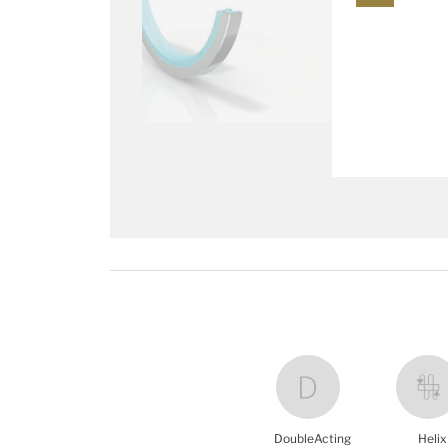
DoubleActing
Helix