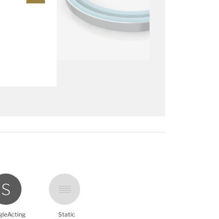
gleActing
Static