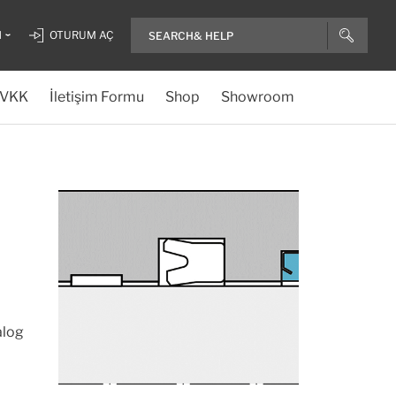
H
OTURUM AÇ
VKK
İletişim Formu
Shop
Showroom
alog