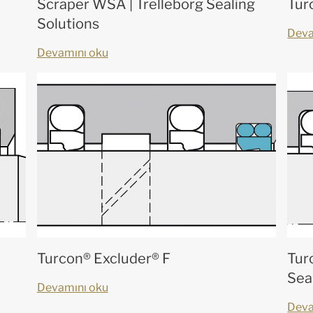
Scraper WSA | Trelleborg Sealing
Tur
Solutions
Deva
Devamını oku
Turcon® Excluder® F
Tur
Sea
Devamını oku
Deva