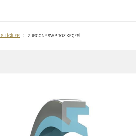
›
 SILICILER
ZURCON® SWP TOZ KEÇESI