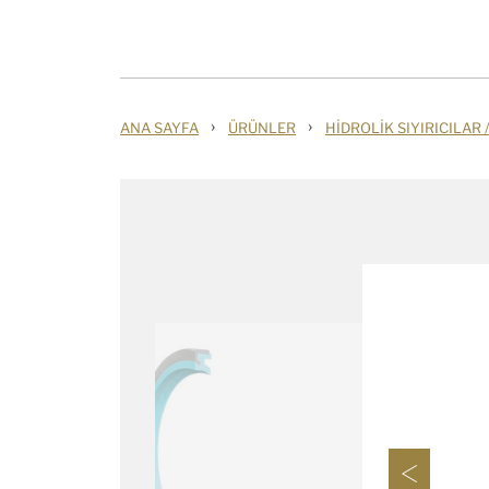
›
›
ANA SAYFA
ÜRÜNLER
HIDROLIK SIYIRICILAR /