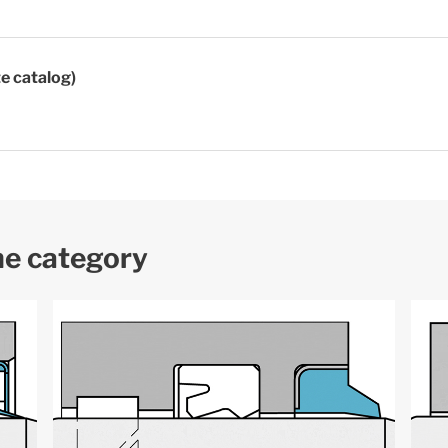
te catalog)
me category